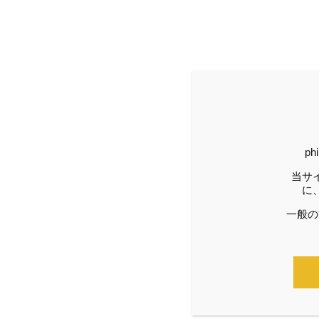
p
当サ
に
一般の
phil漢方
2018/04/16
phi
セミナー開催情報 ①医師のた
To
めの夏季漢方入門セミナー ②
型に