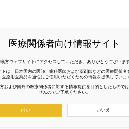
2018年04月
医療関係者向け情報サイト
hil漢方ウェブサイトにアクセスしていただき、ありがとうございま
イトは、日本国内の医師、歯科医師および薬剤師などの医療関係者
、医療用医薬品を適性にご使用いただくための情報を提供していま
方および国外の医療関係者に対する情報提供を目的としたもので
せんのでご了承ください。
はい
いいえ
l漢方
2018/04/16
phil漢方
2018/04/16
pics 小青竜湯を用いた剤
BASIC RESEARCH 不眠
よる効果と服薬性の比較
ルマウスに対する抑肝散加