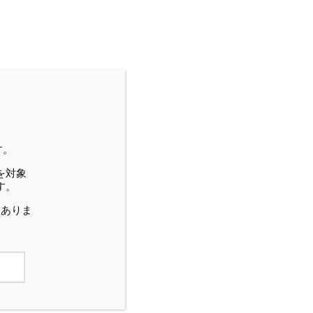
す。
を対象
す。
はありま
phil漢方
2018/04/16
モデ
当院における漢方診療の実際
陳
男性不妊治療における漢方治