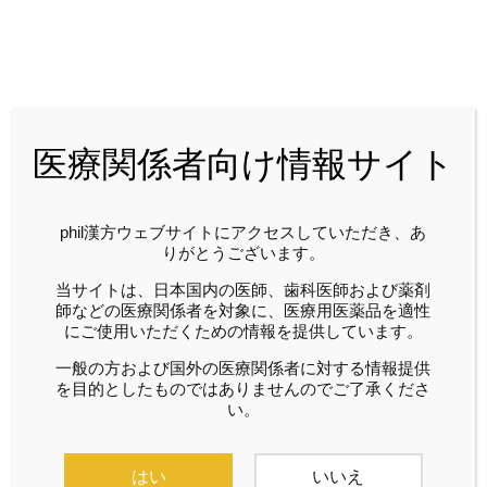
2024年01月
医療関係者向け情報サイト
phil漢方ウェブサイトにアクセスしていただき、あ
りがとうございます。
当サイトは、日本国内の医師、歯科医師および薬剤
phil漢方
2024/01/04
phil漢方
2024/01/04
師などの医療関係者を対象に、医療用医薬品を適性
にご使用いただくための情報を提供しています。
BASIC RESEARCH う
加島雅之先生の方剤解
つ症状に対する加味帰
説 シリーズ④ 知って
一般の方および国外の医療関係者に対する情報提供
を目的としたものではありませんのでご了承くださ
脾湯の効果
おきたい加味帰脾湯の
い。
基本と臨床のポイント
はい
いいえ