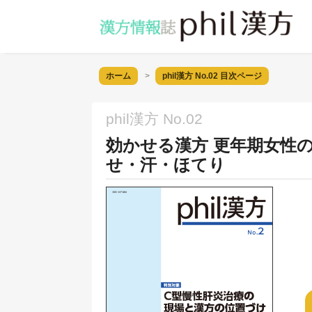
ホーム
phil漢方 No.02
目次ページ
phil漢方 No.02
効かせる漢方 更年期女性の
せ・汗・ほてり