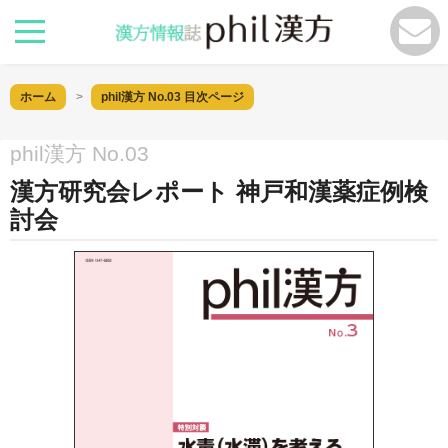
ホーム
phil漢方 No.03
目次ページ
phil漢方 No.03
漢方研究会レポート 神戸和漢薬症例検
討会