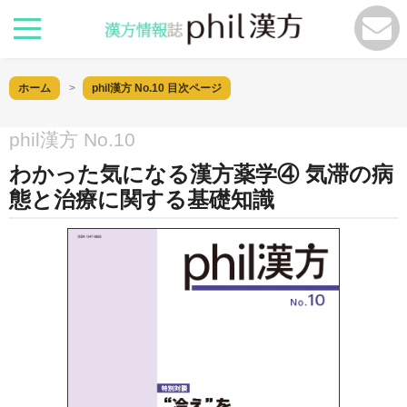
ホーム
phil漢方 No.10
目次ページ
phil漢方 No.10
わかった気になる漢方薬学④ 気滞の病
態と治療に関する基礎知識