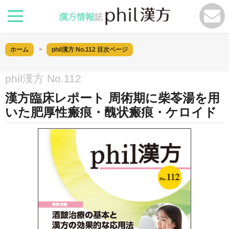
ホーム
phil漢方 No.112
目次ページ
phil漢方 No.112
漢方臨床レポート 周術期に柴苓湯を用
いた肥厚性瘢痕・醜状瘢痕・ケロイド