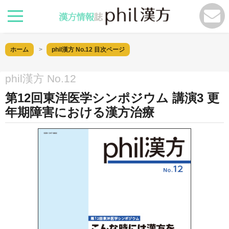
ホーム
phil漢方 No.12
目次ページ
phil漢方 No.12
第12回東洋医学シンポジウム 講演3 更
年期障害における漢方治療