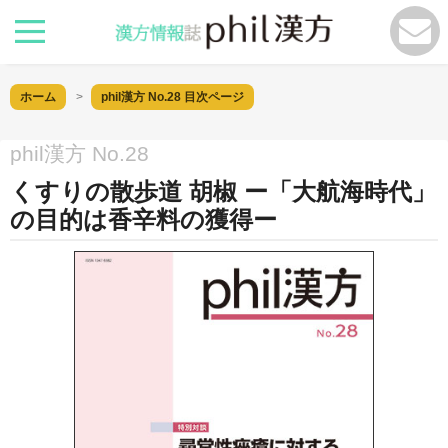
ホーム
phil漢方 No.28
目次ページ
phil漢方 No.28
くすりの散歩道 胡椒 ー「大航海時代」
の目的は香辛料の獲得ー