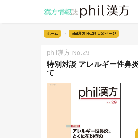
ホーム
phil漢方 No.29
目次ページ
phil漢方 No.29
特別対談 アレルギー性鼻
て