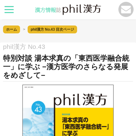
ホーム
phil漢方 No.43
目次ページ
phil漢方 No.43
特別対談 湯本求真の「東西医学融合統
一」に学ぶ −漢方医学のさらなる発展
をめざして−