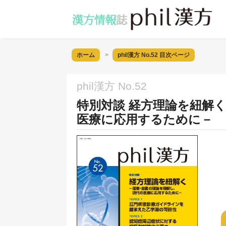
ホーム
phil漢方 No.52
目次ページ
phil漢方 No.52
特別対談 経方理論を紐解
医療に応用するために－