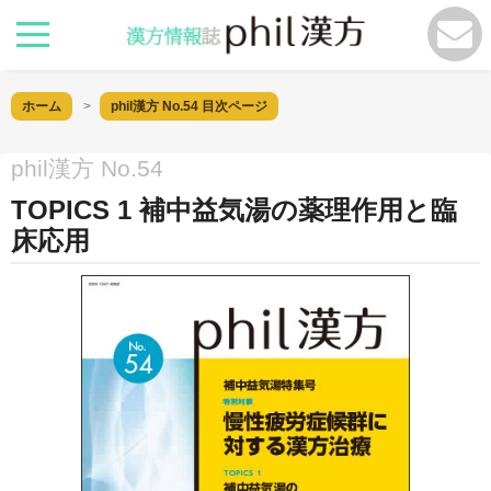
ホーム
phil漢方 No.54
目次ページ
phil漢方 No.54
TOPICS 1 補中益気湯の薬理作用と臨
床応用