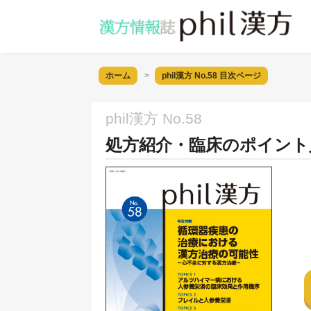
ホーム
phil漢方 No.58
目次ページ
phil漢方 No.58
処方紹介・臨床のポイント