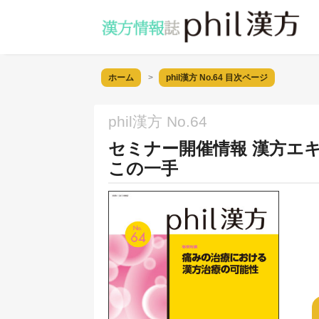
ホーム
phil漢方 No.64
目次ページ
phil漢方 No.64
セミナー開催情報 漢方エ
この一手