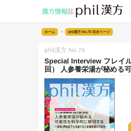
ホーム
phil漢方 No.76
目次ページ
phil漢方 No.76
Special Intervie
回） 人参養栄湯が秘める