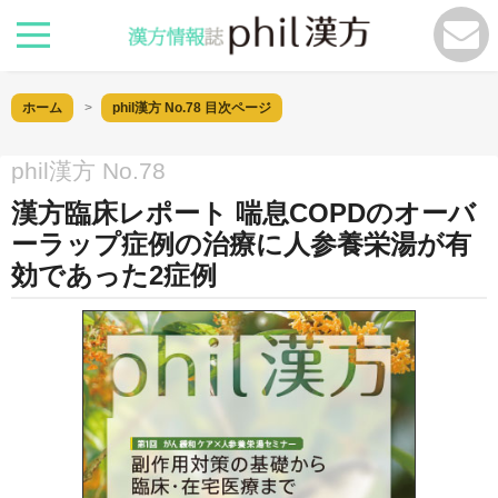
ホーム
phil漢方 No.78
目次ページ
phil漢方 No.78
漢方臨床レポート 喘息COPDのオーバ
ーラップ症例の治療に人参養栄湯が有
効であった2症例