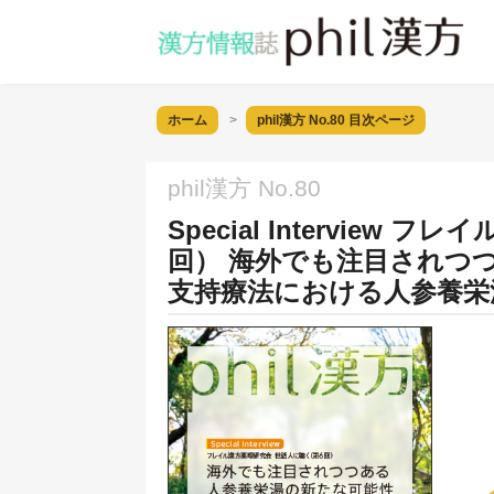
ホーム
phil漢方 No.80
目次ページ
phil漢方 No.80
Special Intervie
回） 海外でも注目されつ
支持療法における人参養栄