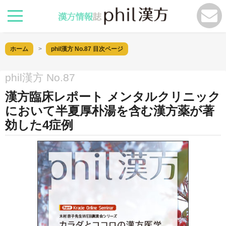
ホーム
phil漢方 No.87
目次ページ
phil漢方 No.87
漢方臨床レポート メンタルクリニック
において半夏厚朴湯を含む漢方薬が著
効した4症例