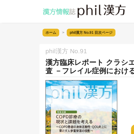
ホーム
phil漢方 No.91
目次ページ
phil漢方 No.91
漢方臨床レポート クラシ
査 －フレイル症例におけ