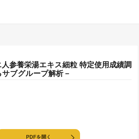
エ人参養栄湯エキス細粒 特定使用成績調
るサブグループ解析－
PDFを開く