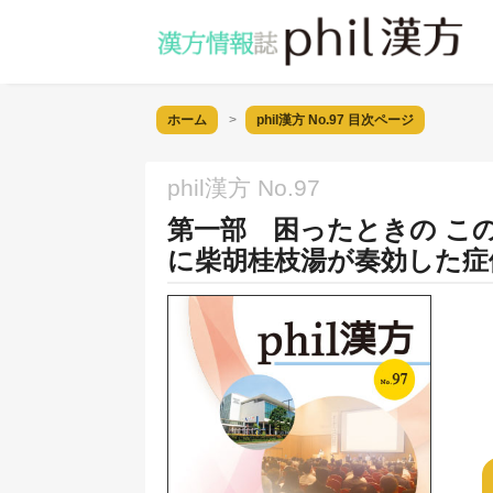
ホーム
phil漢方 No.97
目次ページ
phil漢方 No.97
第一部 困ったときの こ
に柴胡桂枝湯が奏効した症