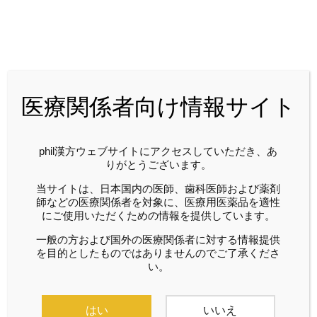
2019年07月
医療関係者向け情報サイト
phil漢方ウェブサイトにアクセスしていただき、あ
りがとうございます。
当サイトは、日本国内の医師、歯科医師および薬剤
phil漢方
2019/07/01
phil漢方
2019/07/01
師などの医療関係者を対象に、医療用医薬品を適性
にご使用いただくための情報を提供しています。
当院における漢方診療
第3回 フレイル漢方薬
の実際 アンチエイジン
理研究会学術集会のご
一般の方および国外の医療関係者に対する情報提供
を目的としたものではありませんのでご了承くださ
グの可能性を秘めた人
案内 健康長寿と人参養
い。
参養栄湯は高齢者医療
栄湯
に不可欠な薬剤
はい
いいえ