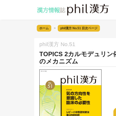
ホーム
phil漢方 No.51
目次ページ
phil漢方 No.51
TOPICS 2カルモデュ
のメカニズム