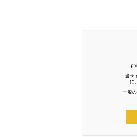
ホーム
phil漢方 No.51 目次ページ
p
当サ
に
一般の