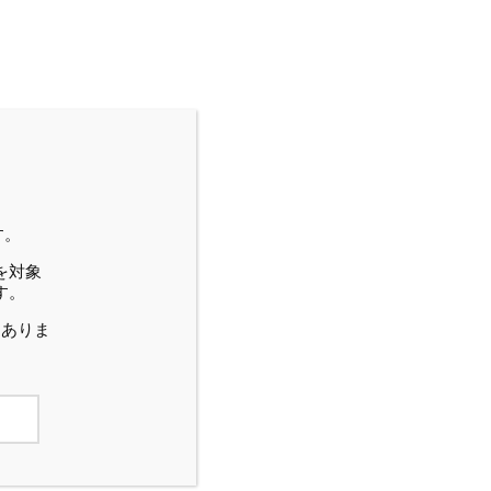
一覧
No.120〜No.111
す。
No.110〜No.101
を対象
す。
No.100〜No.91
はありま
No.90〜No.81
No.80〜No.71
No.70～No.61